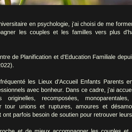
versitaire en psychologie, j'ai choisi de me forme
mpagner les couples et les familles vers plus d'
Centre de Planification et d'Education Familiale de
2022).
fréquenté les Lieux d’Accueil Enfants Parents e
fessionnels avec bonheur. Dans ce cadre, j'ai accuei
s originelles, recomposées, monoparentales, 
r tour unions et ruptures, amoures et désamou
t ont parfois besoin de soutien pour retrouver leur
proche et de mieux accompagner les couples et l