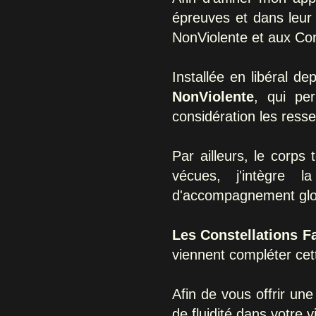
épreuves et dans leur 
NonViolente
et aux
Con
Installée en libéral d
NonViolente
, qui pe
considération les ress
Par ailleurs, le corps
vécues, j'intègre 
d'accompagnement glo
Les Constellations F
viennent compléter ce
Afin de vous offrir un
de fluidité dans votre 