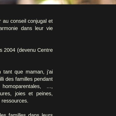
r au conseil conjugal et
harmonie dans leur vie
puis 2004 (devenu Centre
n tant que maman, j'ai
lli des familles pendant
homoparentales, ...,
res, joies et peines,
s ressources.
es familles dans leurs