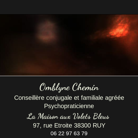
Omblyne Chemin
Conseillère conjugale et familiale agréée
Psychopraticienne
La Maison
au
x
Volets Bleus
97, rue Etroite
38300 RUY
06 22 97 63 79