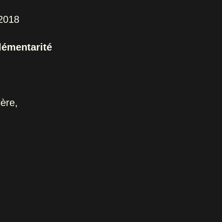
 2018
lémentarité
ière,