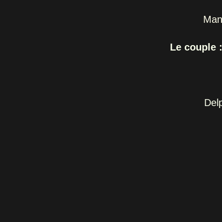
Man
Le couple 
Delp