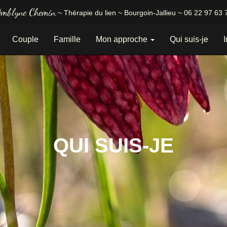
mblyne Chemin
~
Thérapie du lien
~
Bourgoin-Jallieu
~ 06 22 97 63 
Couple
Famille
Mon approche
Qui suis-je
I
QUI SUIS-JE