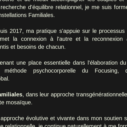
recherche d'équilibre relationnel, je me suis for
stellations Familiales
.
epuis 2017, ma pratique s'appuie sur le processus
rmet la connexion à l'autre et la reconnexion
entis et besoins de chacun.
 tenant une place essentielle dans l'élaboration 
la méthode psychocorporelle du Focusing
bal.
amiliales
, dans leur approche transgénérationnel
tte mosaïque.
e approche évolutive et vivante dans mon soutien 
vie relationnelle, je continue naturellement à me for